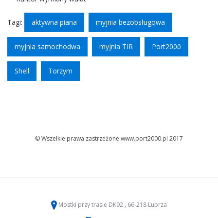
Tagi:
aktywna piana
myjnia bezobsługowa
myjnia samochodwa
myjnia TIR
Port2000
Shell
Torzym
© Wszelkie prawa zastrzeżone www.port2000.pl 2017
Mostki przy trasie DK92 , 66-218 Lubrza