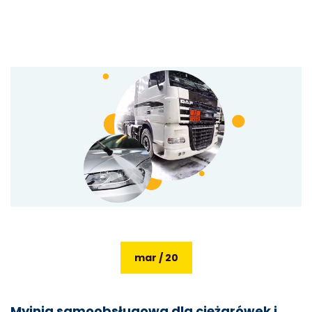
mar / 20
Myjnia samoobsługowa dla ciężarówek i