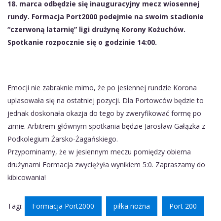
18. marca odbędzie się inauguracyjny mecz wiosennej
rundy. Formacja Port2000 podejmie na swoim stadionie
“czerwoną latarnię” ligi drużynę Korony Kożuchów.
Spotkanie rozpocznie się o godzinie 14:00.
Emocji nie zabraknie mimo, że po jesiennej rundzie Korona
uplasowała się na ostatniej pozycji. Dla Portowców będzie to
jednak doskonała okazja do tego by zweryfikować formę po
zimie. Arbitrem głównym spotkania będzie Jarosław Gałązka z
Podkolegium Żarsko-Żagańskiego.
Przypominamy, że w jesiennym meczu pomiędzy obiema
drużynami Formacja zwyciężyła wynikiem 5:0. Zapraszamy do
kibicowania!
Tagi:
Formacja Port2000
piłka nożna
Port 200